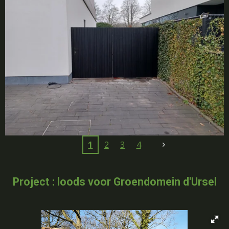
1
2
3
4
Project : loods voor Groendomein d'Ursel