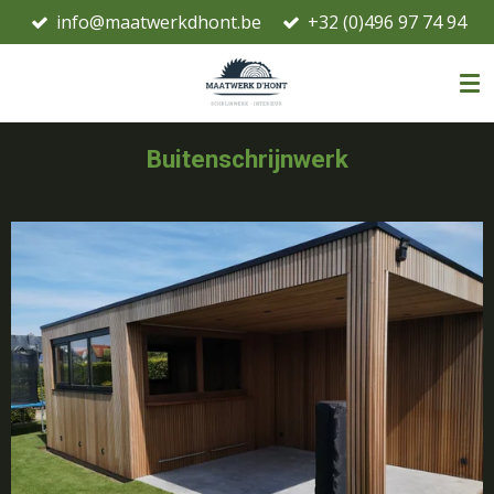
info@maatwerkdhont.be
+32 (0)496 97 74 94
Ga
direct
naar
de
hoofdinhoud
Buitenschrijnwerk