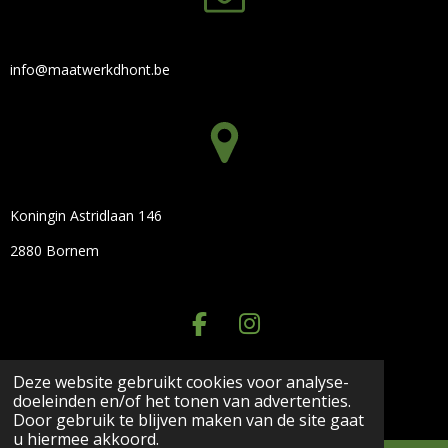
info@maatwerkdhont.be
Koningin Astridlaan 146
2880 Bornem
F
I
A
N
C
S
Deze website gebruikt cookies voor analyse-
© 2023 - 2026 Maatwerk D'hont
doeleinden en/of het tonen van advertenties.
E
T
Powered by
JouwWeb
Door gebruik te blijven maken van de site gaat
B
A
u hiermee akkoord.